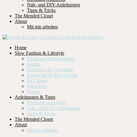
Näh- und DIY-Anleitungen
Tipps & Tricks
The Mended Closet
About
Mit mir arbeiten
Home
Slow Fashion & Lifestyle
Kleidung Wertschätzung
Outfits
Refashion & Upcycling
Kreativität & Slow Living
DIY Ideen
Interviews
Reisen
Anleitungen & Tipps
Kleidung reparieren
Näh- und DIY-Anleitungen
Tipps & Tricks
The Mended Closet
About
Mit mir arbeiten