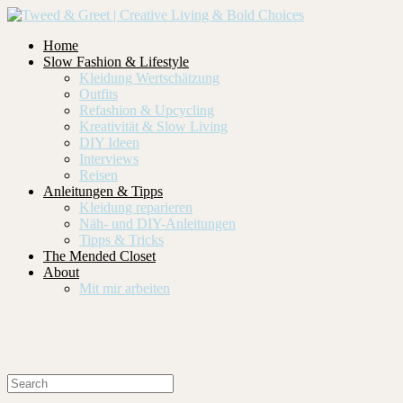
Home
Slow Fashion & Lifestyle
Kleidung Wertschätzung
Outfits
Refashion & Upcycling
Kreativität & Slow Living
DIY Ideen
Interviews
Reisen
Anleitungen & Tipps
Kleidung reparieren
Näh- und DIY-Anleitungen
Tipps & Tricks
The Mended Closet
About
Mit mir arbeiten