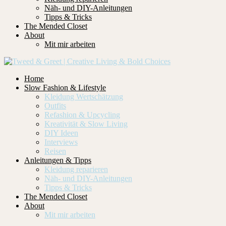
Näh- und DIY-Anleitungen
Tipps & Tricks
The Mended Closet
About
Mit mir arbeiten
Home
Slow Fashion & Lifestyle
Kleidung Wertschätzung
Outfits
Refashion & Upcycling
Kreativität & Slow Living
DIY Ideen
Interviews
Reisen
Anleitungen & Tipps
Kleidung reparieren
Näh- und DIY-Anleitungen
Tipps & Tricks
The Mended Closet
About
Mit mir arbeiten