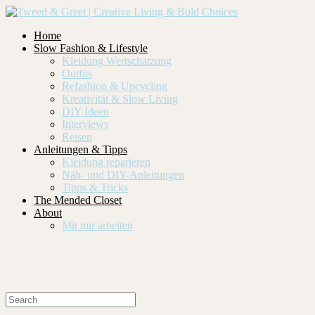
Home
Slow Fashion & Lifestyle
Kleidung Wertschätzung
Outfits
Refashion & Upcycling
Kreativität & Slow Living
DIY Ideen
Interviews
Reisen
Anleitungen & Tipps
Kleidung reparieren
Näh- und DIY-Anleitungen
Tipps & Tricks
The Mended Closet
About
Mit mir arbeiten