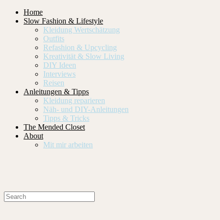
Home
Slow Fashion & Lifestyle
Kleidung Wertschätzung
Outfits
Refashion & Upcycling
Kreativität & Slow Living
DIY Ideen
Interviews
Reisen
Anleitungen & Tipps
Kleidung reparieren
Näh- und DIY-Anleitungen
Tipps & Tricks
The Mended Closet
About
Mit mir arbeiten