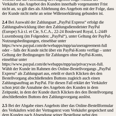
Verkäufer das Angebot des Kunden innerhalb vorgenannter Frist
nicht an, so gilt dies als Ablehnung des Angebots mit der Folge, dass
der Kunde nicht mehr an seine Willenserklärung gebunden ist.
2.4
Bei Auswahl der Zahlungsart „PayPal Express“ erfolgt die
Zahlungsabwicklung über den Zahlungsdienstleister PayPal
(Europe) S.à r.l. et Cie, S.C.A., 22-24 Boulevard Royal, L-2449
Luxembourg (im Folgenden: „PayPal“), unter Geltung der PayPal-
Nutzungsbedingungen, einsehbar unter
https://www.paypal.com/de/webapps/mpp/ua/useragreement-full
oder – falls der Kunde nicht über ein PayPal-Konto verfügt – unter
Geltung der Bedingungen für Zahlungen ohne PayPal-Konto,
einsehbar unter
https://www.paypal.com/de/webapps/mpp/ua/privacywax-full.
Wählt der Kunde im Rahmen des Online-Bestellvorgangs „PayPal
Express“ als Zahlungsart aus, erteilt er durch Klicken des den
Bestellvorgang abschließenden Buttons zugleich auch einen
Zahlungsauftrag an PayPal. Für diesen Fall erklärt der Verkäufer
schon jetzt die Annahme des Angebots des Kunden in dem
Zeitpunkt, in dem der Kunde durch Klicken des den Bestellvorgang
abschließenden Buttons den Zahlungsvorgang auslöst.
2.5
Bei der Abgabe eines Angebots über das Online-Bestellformular
des Verkäufers wird der Vertragstext vom Verkäufer gespeichert und
dem Kunden nach Absendung seiner Bestellung nebst den