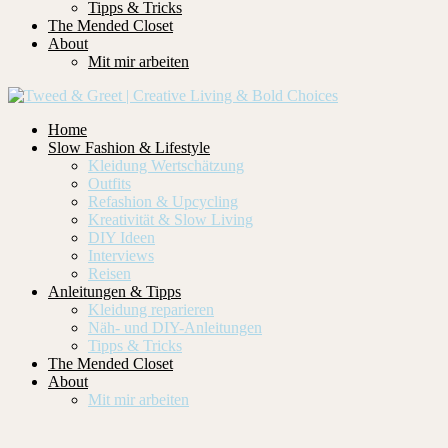
Tipps & Tricks
The Mended Closet
About
Mit mir arbeiten
Home
Slow Fashion & Lifestyle
Kleidung Wertschätzung
Outfits
Refashion & Upcycling
Kreativität & Slow Living
DIY Ideen
Interviews
Reisen
Anleitungen & Tipps
Kleidung reparieren
Näh- und DIY-Anleitungen
Tipps & Tricks
The Mended Closet
About
Mit mir arbeiten