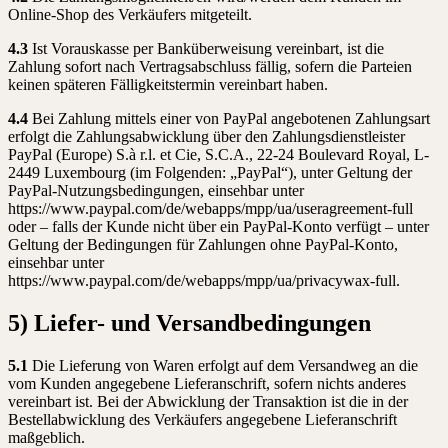
Online-Shop des Verkäufers mitgeteilt.
4.3
Ist Vorauskasse per Banküberweisung vereinbart, ist die
Zahlung sofort nach Vertragsabschluss fällig, sofern die Parteien
keinen späteren Fälligkeitstermin vereinbart haben.
4.4
Bei Zahlung mittels einer von PayPal angebotenen Zahlungsart
erfolgt die Zahlungsabwicklung über den Zahlungsdienstleister
PayPal (Europe) S.à r.l. et Cie, S.C.A., 22-24 Boulevard Royal, L-
2449 Luxembourg (im Folgenden: „PayPal“), unter Geltung der
PayPal-Nutzungsbedingungen, einsehbar unter
https://www.paypal.com/de/webapps/mpp/ua/useragreement-full
oder – falls der Kunde nicht über ein PayPal-Konto verfügt – unter
Geltung der Bedingungen für Zahlungen ohne PayPal-Konto,
einsehbar unter
https://www.paypal.com/de/webapps/mpp/ua/privacywax-full.
5) Liefer- und Versandbedingungen
5.1
Die Lieferung von Waren erfolgt auf dem Versandweg an die
vom Kunden angegebene Lieferanschrift, sofern nichts anderes
vereinbart ist. Bei der Abwicklung der Transaktion ist die in der
Bestellabwicklung des Verkäufers angegebene Lieferanschrift
maßgeblich.