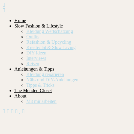
Home
Slow Fashion & Lifestyle
Kleidung Wertschätzung
Outfits
Refashion & Upcycling
Kreativität & Slow Living
DIY Ideen
Interviews
Reisen
Anleitungen & Tipps
Kleidung reparieren
Näh- und DIY-Anleitungen
Tipps & Tricks
The Mended Closet
About
Mit mir arbeiten