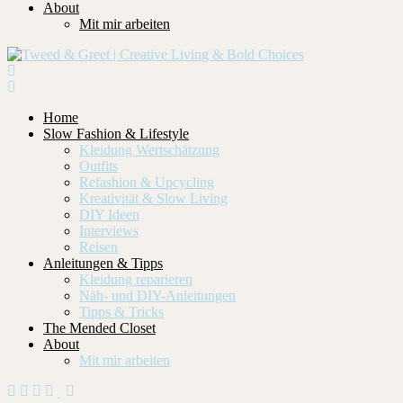
About
Mit mir arbeiten
Home
Slow Fashion & Lifestyle
Kleidung Wertschätzung
Outfits
Refashion & Upcycling
Kreativität & Slow Living
DIY Ideen
Interviews
Reisen
Anleitungen & Tipps
Kleidung reparieren
Näh- und DIY-Anleitungen
Tipps & Tricks
The Mended Closet
About
Mit mir arbeiten