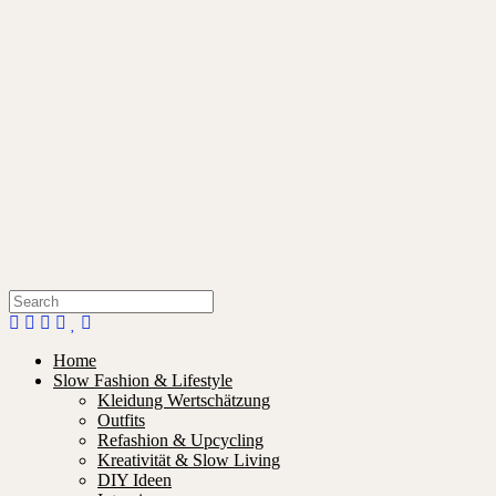
Home
Slow Fashion & Lifestyle
Kleidung Wertschätzung
Outfits
Refashion & Upcycling
Kreativität & Slow Living
DIY Ideen