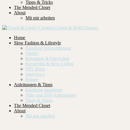
Tipps & Tricks
The Mended Closet
About
Mit mir arbeiten
Home
Slow Fashion & Lifestyle
Kleidung Wertschätzung
Outfits
Refashion & Upcycling
Kreativität & Slow Living
DIY Ideen
Interviews
Reisen
Anleitungen & Tipps
Kleidung reparieren
Näh- und DIY-Anleitungen
Tipps & Tricks
The Mended Closet
About
Mit mir arbeiten