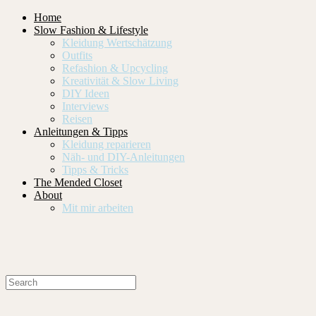
Home
Slow Fashion & Lifestyle
Kleidung Wertschätzung
Outfits
Refashion & Upcycling
Kreativität & Slow Living
DIY Ideen
Interviews
Reisen
Anleitungen & Tipps
Kleidung reparieren
Näh- und DIY-Anleitungen
Tipps & Tricks
The Mended Closet
About
Mit mir arbeiten