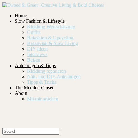
Home
Slow Fashion & Lifestyle
Kleidung Wertschätzung
Outfits
Refashion & Upcycling
Kreativität & Slow Living
DIY Ideen
Interviews
Reisen
Anleitungen & Tipps
Kleidung reparieren
Näh- und DIY-Anleitungen
Tipps & Tricks
The Mended Closet
About
Mit mir arbeiten