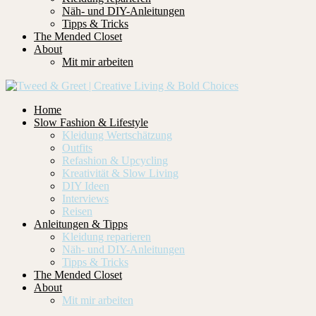
Näh- und DIY-Anleitungen
Tipps & Tricks
The Mended Closet
About
Mit mir arbeiten
Home
Slow Fashion & Lifestyle
Kleidung Wertschätzung
Outfits
Refashion & Upcycling
Kreativität & Slow Living
DIY Ideen
Interviews
Reisen
Anleitungen & Tipps
Kleidung reparieren
Näh- und DIY-Anleitungen
Tipps & Tricks
The Mended Closet
About
Mit mir arbeiten