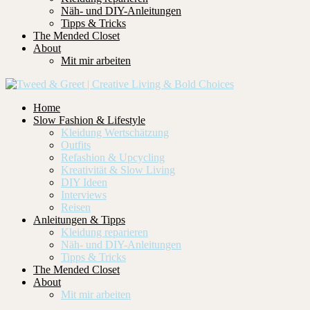
Näh- und DIY-Anleitungen
Tipps & Tricks
The Mended Closet
About
Mit mir arbeiten
Home
Slow Fashion & Lifestyle
Kleidung Wertschätzung
Outfits
Refashion & Upcycling
Kreativität & Slow Living
DIY Ideen
Interviews
Reisen
Anleitungen & Tipps
Kleidung reparieren
Näh- und DIY-Anleitungen
Tipps & Tricks
The Mended Closet
About
Mit mir arbeiten