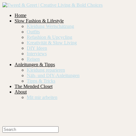
Home
Slow Fashion & Lifestyle
Kleidung Wertschätzung
Outfits
Refashion & Upcycling
Kreativität & Slow Living
DIY Ideen
Interviews
Reisen
Anleitungen & Tipps
Kleidung reparieren
Näh- und DIY-Anleitungen
Tipps & Tricks
The Mended Closet
About
Mit mir arbeiten