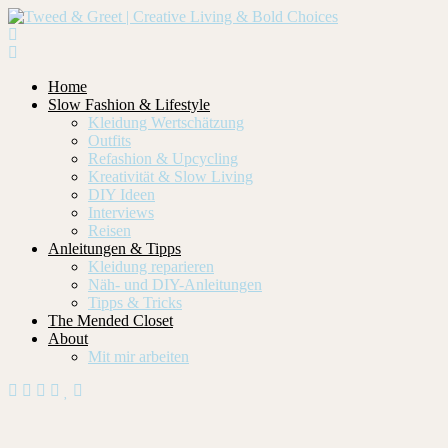
Home
Slow Fashion & Lifestyle
Kleidung Wertschätzung
Outfits
Refashion & Upcycling
Kreativität & Slow Living
DIY Ideen
Interviews
Reisen
Anleitungen & Tipps
Kleidung reparieren
Näh- und DIY-Anleitungen
Tipps & Tricks
The Mended Closet
About
Mit mir arbeiten