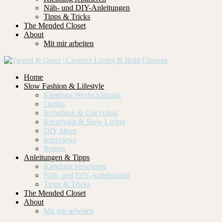
Näh- und DIY-Anleitungen
Tipps & Tricks
The Mended Closet
About
Mit mir arbeiten
Home
Slow Fashion & Lifestyle
Kleidung Wertschätzung
Outfits
Refashion & Upcycling
Kreativität & Slow Living
DIY Ideen
Interviews
Reisen
Anleitungen & Tipps
Kleidung reparieren
Näh- und DIY-Anleitungen
Tipps & Tricks
The Mended Closet
About
Mit mir arbeiten