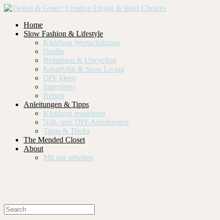
Home
Slow Fashion & Lifestyle
Kleidung Wertschätzung
Outfits
Refashion & Upcycling
Kreativität & Slow Living
DIY Ideen
Interviews
Reisen
Anleitungen & Tipps
Kleidung reparieren
Näh- und DIY-Anleitungen
Tipps & Tricks
The Mended Closet
About
Mit mir arbeiten