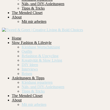
Näh- und DIY-Anleitungen
Tipps & Tricks
The Mended Closet
About
Mit mir arbeiten
Home
Slow Fashion & Lifestyle
Kleidung Wertschätzung
Outfits
Refashion & Upcycling
Kreativität & Slow Living
DIY Ideen
Interviews
Reisen
Anleitungen & Tipps
Kleidung reparieren
Näh- und DIY-Anleitungen
Tipps & Tricks
The Mended Closet
About
Mit mir arbeiten