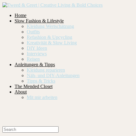
Home
Slow Fashion & Lifestyle
Kleidung Wertschätzung
Outfits
Refashion & Upcycling
Kreativität & Slow Living
DIY Ideen
Interviews
Reisen
Anleitungen & Tipps
Kleidung reparieren
Näh- und DIY-Anleitungen
Tipps & Tricks
The Mended Closet
About
Mit mir arbeiten