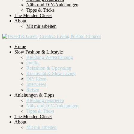
Näh- und DIY-Anleitungen
Tipps & Tricks
The Mended Closet
About
Mit mir arbeiten
Home
Slow Fashion & Lifestyle
Kleidung Wertschätzung
Outfits
Refashion & Upcycling
Kreativität & Slow Living
DIY Ideen
Interviews
Reisen
Anleitungen & Tipps
Kleidung reparieren
Näh- und DIY-Anleitungen
Tipps & Tricks
The Mended Closet
About
Mit mir arbeiten