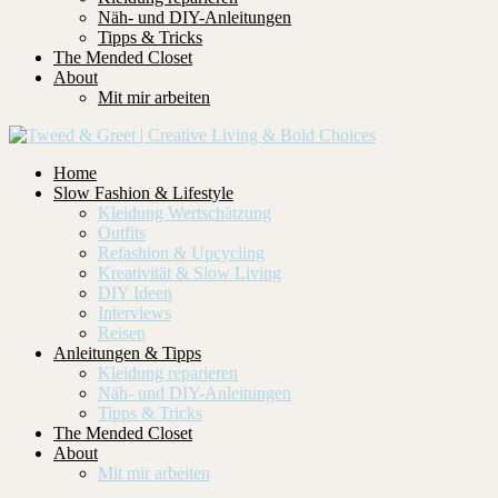
Näh- und DIY-Anleitungen
Tipps & Tricks
The Mended Closet
About
Mit mir arbeiten
Home
Slow Fashion & Lifestyle
Kleidung Wertschätzung
Outfits
Refashion & Upcycling
Kreativität & Slow Living
DIY Ideen
Interviews
Reisen
Anleitungen & Tipps
Kleidung reparieren
Näh- und DIY-Anleitungen
Tipps & Tricks
The Mended Closet
About
Mit mir arbeiten