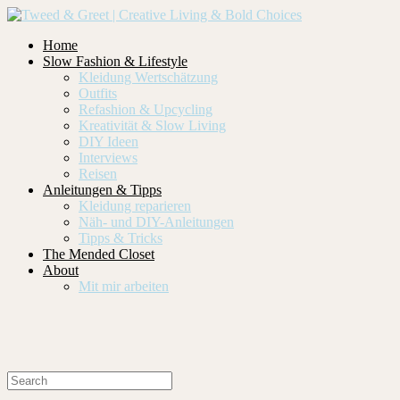
Home
Slow Fashion & Lifestyle
Kleidung Wertschätzung
Outfits
Refashion & Upcycling
Kreativität & Slow Living
DIY Ideen
Interviews
Reisen
Anleitungen & Tipps
Kleidung reparieren
Näh- und DIY-Anleitungen
Tipps & Tricks
The Mended Closet
About
Mit mir arbeiten