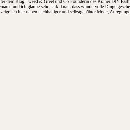
hinter dem Blog Tweed & Greet und Co-Founderin des Kölner DIY Fashi
ndemama und ich glaube sehr stark daran, dass wundervolle Dinge gesch
ige ich hier neben nachhaltiger und selbstgenähter Mode, Anregungen, 