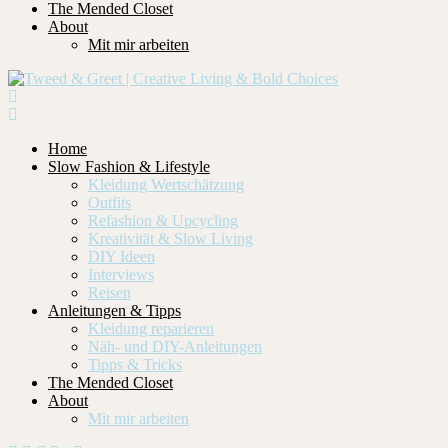
The Mended Closet
About
Mit mir arbeiten
Home
Slow Fashion & Lifestyle
Kleidung Wertschätzung
Outfits
Refashion & Upcycling
Kreativität & Slow Living
DIY Ideen
Interviews
Reisen
Anleitungen & Tipps
Kleidung reparieren
Näh- und DIY-Anleitungen
Tipps & Tricks
The Mended Closet
About
Mit mir arbeiten