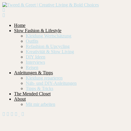
Home
Slow Fashion & Lifestyle
Kleidung Wertschätzung
Outfits
Refashion & Upcycling
Kreativität & Slow Living
DIY Ideen
Interviews
Reisen
Anleitungen & Tipps
Kleidung reparieren
Näh- und DIY-Anleitungen
Tipps & Tricks
The Mended Closet
About
Mit mir arbeiten