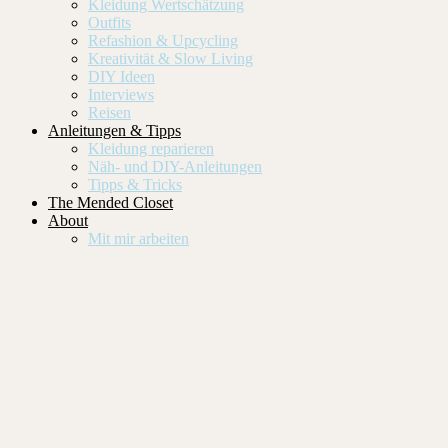
Kleidung Wertschätzung
Outfits
Refashion & Upcycling
Kreativität & Slow Living
DIY Ideen
Interviews
Reisen
Anleitungen & Tipps
Kleidung reparieren
Näh- und DIY-Anleitungen
Tipps & Tricks
The Mended Closet
About
Mit mir arbeiten