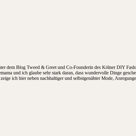
hinter dem Blog Tweed & Greet und Co-Founderin des Kölner DIY Fashi
ndemama und ich glaube sehr stark daran, dass wundervolle Dinge gesch
ige ich hier neben nachhaltiger und selbstgenähter Mode, Anregungen, 