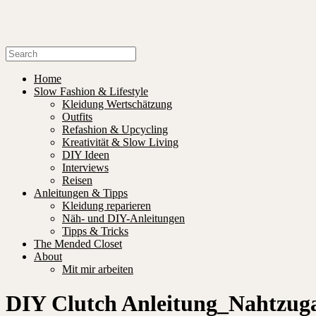
Home
Slow Fashion & Lifestyle
Kleidung Wertschätzung
Outfits
Refashion & Upcycling
Kreativität & Slow Living
DIY Ideen
Interviews
Reisen
Anleitungen & Tipps
Kleidung reparieren
Näh- und DIY-Anleitungen
Tipps & Tricks
The Mended Closet
About
Mit mir arbeiten
DIY Clutch Anleitung_Nahtzug