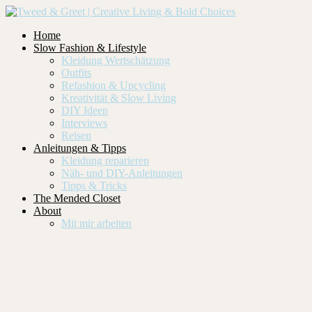
Home
Slow Fashion & Lifestyle
Kleidung Wertschätzung
Outfits
Refashion & Upcycling
Kreativität & Slow Living
DIY Ideen
Interviews
Reisen
Anleitungen & Tipps
Kleidung reparieren
Näh- und DIY-Anleitungen
Tipps & Tricks
The Mended Closet
About
Mit mir arbeiten