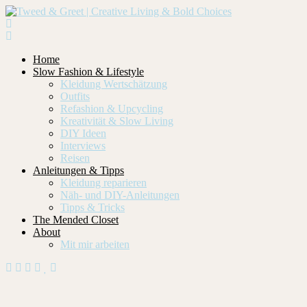
Home
Slow Fashion & Lifestyle
Kleidung Wertschätzung
Outfits
Refashion & Upcycling
Kreativität & Slow Living
DIY Ideen
Interviews
Reisen
Anleitungen & Tipps
Kleidung reparieren
Näh- und DIY-Anleitungen
Tipps & Tricks
The Mended Closet
About
Mit mir arbeiten