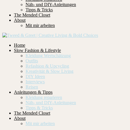
Näh- und DIY-Anleitungen
Tipps & Tricks
The Mended Closet
About
Mit mir arbeiten
Home
Slow Fashion & Lifestyle
Kleidung Wertschätzung
Outfits
Refashion & Upcycling
Kreativität & Slow Living
DIY Ideen
Interviews
Reisen
Anleitungen & Tipps
Kleidung reparieren
Näh- und DIY-Anleitungen
Tipps & Tricks
The Mended Closet
About
Mit mir arbeiten