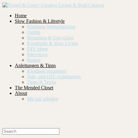
Home
Slow Fashion & Lifestyle
Kleidung Wertschätzung
Outfits
Refashion & Upcycling
Kreativität & Slow Living
DIY Ideen
Interviews
Reisen
Anleitungen & Tipps
Kleidung reparieren
Näh- und DIY-Anleitungen
Tipps & Tricks
The Mended Closet
About
Mit mir arbeiten