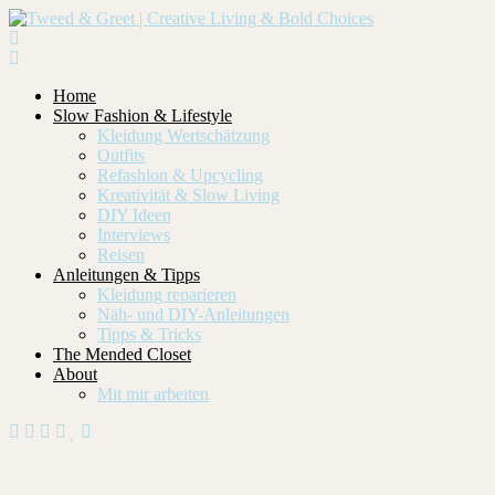
Home
Slow Fashion & Lifestyle
Kleidung Wertschätzung
Outfits
Refashion & Upcycling
Kreativität & Slow Living
DIY Ideen
Interviews
Reisen
Anleitungen & Tipps
Kleidung reparieren
Näh- und DIY-Anleitungen
Tipps & Tricks
The Mended Closet
About
Mit mir arbeiten