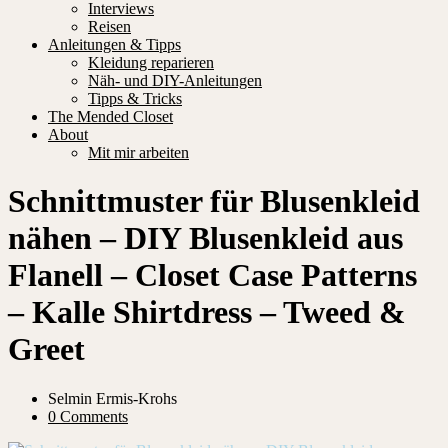
Interviews
Reisen
Anleitungen & Tipps
Kleidung reparieren
Näh- und DIY-Anleitungen
Tipps & Tricks
The Mended Closet
About
Mit mir arbeiten
Schnittmuster für Blusenkleid
nähen – DIY Blusenkleid aus
Flanell – Closet Case Patterns
– Kalle Shirtdress – Tweed &
Greet
Selmin Ermis-Krohs
0 Comments