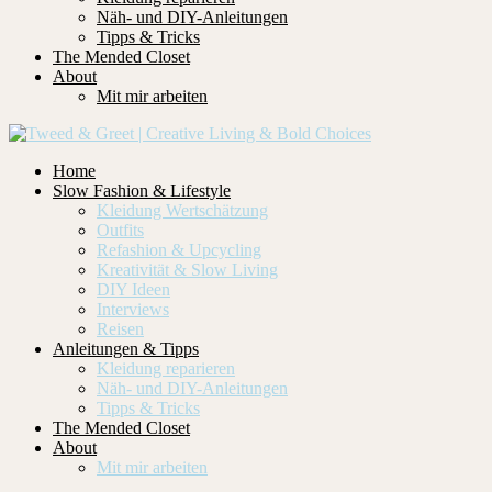
Näh- und DIY-Anleitungen
Tipps & Tricks
The Mended Closet
About
Mit mir arbeiten
Home
Slow Fashion & Lifestyle
Kleidung Wertschätzung
Outfits
Refashion & Upcycling
Kreativität & Slow Living
DIY Ideen
Interviews
Reisen
Anleitungen & Tipps
Kleidung reparieren
Näh- und DIY-Anleitungen
Tipps & Tricks
The Mended Closet
About
Mit mir arbeiten