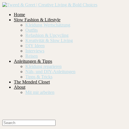
Home
Slow Fashion & Lifestyle
Kleidung Wertschätzung
Outfits
Refashion & Upcycling
Kreativität & Slow Living
DIY Ideen
Interviews
Reisen
Anleitungen & Tipps
Kleidung reparieren
Näh- und DIY-Anleitungen
Tipps & Tricks
The Mended Closet
About
Mit mir arbeiten