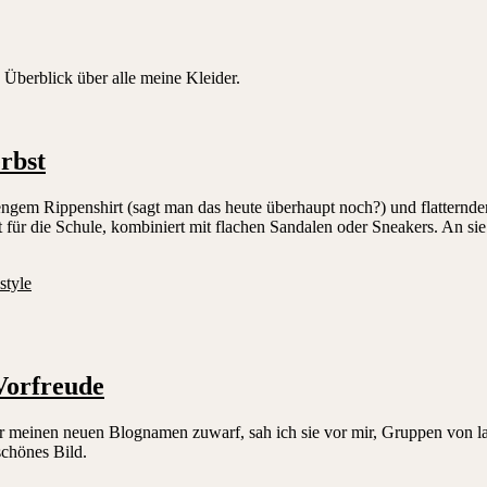
en Überblick über alle meine Kleider.
rbst
t engem Rippenshirt (sagt man das heute überhaupt noch?) und flattern
t für die Schule, kombiniert mit flachen Sandalen oder Sneakers. An s
style
Vorfreude
ür meinen neuen Blognamen zuwarf, sah ich sie vor mir, Gruppen von la
schönes Bild.