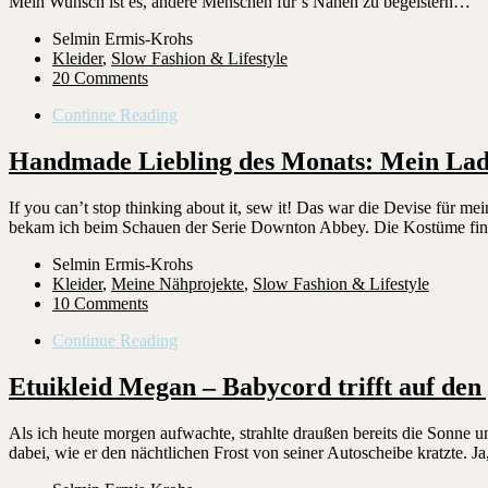
Mein Wunsch ist es, andere Menschen für’s Nähen zu begeistern…
Selmin Ermis-Krohs
Kleider
,
Slow Fashion & Lifestyle
20 Comments
Continue Reading
Handmade Liebling des Monats: Mein La
If you can’t stop thinking about it, sew it! Das war die Devise für m
bekam ich beim Schauen der Serie Downton Abbey. Die Kostüme fin
Selmin Ermis-Krohs
Kleider
,
Meine Nähprojekte
,
Slow Fashion & Lifestyle
10 Comments
Continue Reading
Etuikleid Megan – Babycord trifft auf de
Als ich heute morgen aufwachte, strahlte draußen bereits die Sonne 
dabei, wie er den nächtlichen Frost von seiner Autoscheibe kratzte. Ja