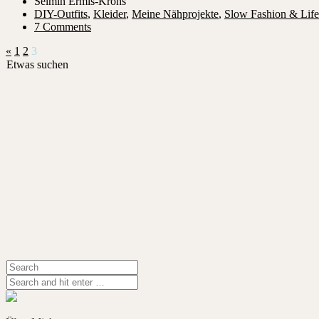
Selmin Ermis-Krohs
DIY-Outfits
,
Kleider
,
Meine Nähprojekte
,
Slow Fashion & Life
7 Comments
«
1
2
3
Etwas suchen