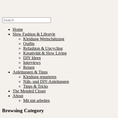
Home
Slow Fashion & Lifestyle
Kleidung Wertschätzung
Outfits
Refashion & Upcycling
Kreativität & Slow Living
DIY Ideen
Interviews
Reisen
Anleitungen & Tipps
Kleidung reparieren
Näh- und DIY-Anleitungen
Tipps & Tricks
The Mended Closet
About
Mit mir arbeiten
Browsing Category