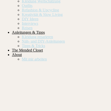
Kleidung Wertschätzung
Outfits
Refashion & Upcycling
Kreativität & Slow Living
DIY Ideen
Interviews
Reisen
Anleitungen & Tipps
Kleidung reparieren
Näh- und DIY-Anleitungen
Tipps & Tricks
The Mended Closet
About
Mit mir arbeiten