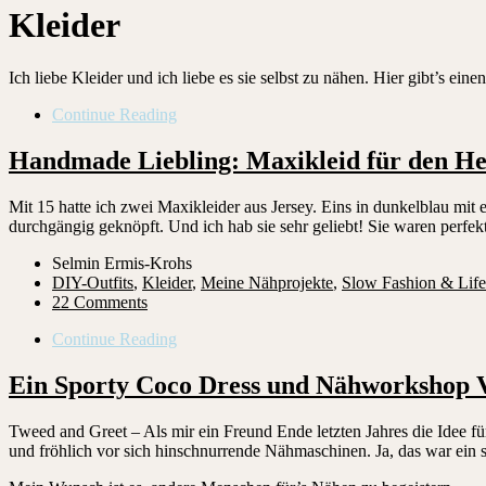
Kleider
Ich liebe Kleider und ich liebe es sie selbst zu nähen. Hier gibt’s ein
Continue Reading
Handmade Liebling: Maxikleid für den He
Mit 15 hatte ich zwei Maxikleider aus Jersey. Eins in dunkelblau mi
durchgängig geknöpft. Und ich hab sie sehr geliebt! Sie waren perfek
Selmin Ermis-Krohs
DIY-Outfits
,
Kleider
,
Meine Nähprojekte
,
Slow Fashion & Life
22 Comments
Continue Reading
Ein Sporty Coco Dress und Nähworkshop 
Tweed and Greet – Als mir ein Freund Ende letzten Jahres die Idee f
und fröhlich vor sich hinschnurrende Nähmaschinen. Ja, das war ein 