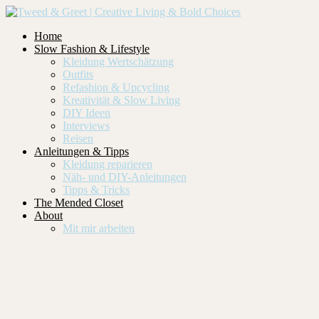
Home
Slow Fashion & Lifestyle
Kleidung Wertschätzung
Outfits
Refashion & Upcycling
Kreativität & Slow Living
DIY Ideen
Interviews
Reisen
Anleitungen & Tipps
Kleidung reparieren
Näh- und DIY-Anleitungen
Tipps & Tricks
The Mended Closet
About
Mit mir arbeiten