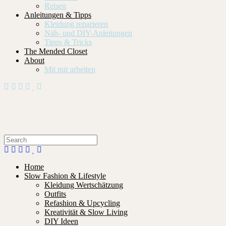
Reisen
Anleitungen & Tipps
Kleidung reparieren
Näh- und DIY-Anleitungen
Tipps & Tricks
The Mended Closet
About
Mit mir arbeiten
Home
Slow Fashion & Lifestyle
Kleidung Wertschätzung
Outfits
Refashion & Upcycling
Kreativität & Slow Living
DIY Ideen