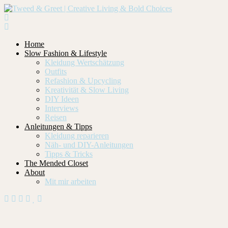
Home
Slow Fashion & Lifestyle
Kleidung Wertschätzung
Outfits
Refashion & Upcycling
Kreativität & Slow Living
DIY Ideen
Interviews
Reisen
Anleitungen & Tipps
Kleidung reparieren
Näh- und DIY-Anleitungen
Tipps & Tricks
The Mended Closet
About
Mit mir arbeiten