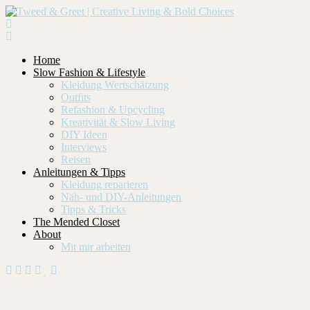
Home
Slow Fashion & Lifestyle
Kleidung Wertschätzung
Outfits
Refashion & Upcycling
Kreativität & Slow Living
DIY Ideen
Interviews
Reisen
Anleitungen & Tipps
Kleidung reparieren
Näh- und DIY-Anleitungen
Tipps & Tricks
The Mended Closet
About
Mit mir arbeiten