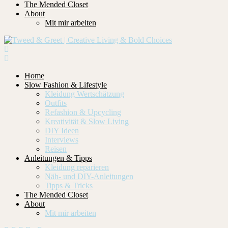
The Mended Closet
About
Mit mir arbeiten
Home
Slow Fashion & Lifestyle
Kleidung Wertschätzung
Outfits
Refashion & Upcycling
Kreativität & Slow Living
DIY Ideen
Interviews
Reisen
Anleitungen & Tipps
Kleidung reparieren
Näh- und DIY-Anleitungen
Tipps & Tricks
The Mended Closet
About
Mit mir arbeiten