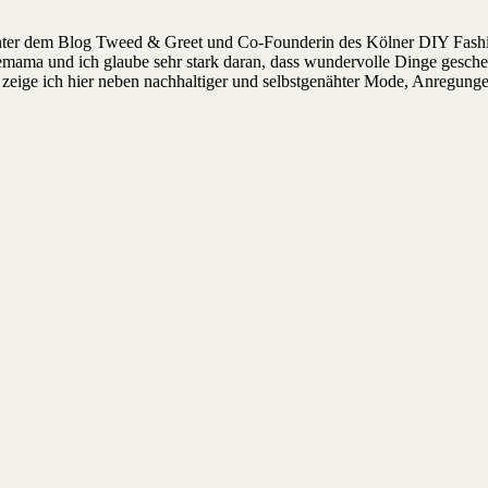
hinter dem Blog Tweed & Greet und Co-Founderin des Kölner DIY Fashi
ndemama und ich glaube sehr stark daran, dass wundervolle Dinge gesch
ige ich hier neben nachhaltiger und selbstgenähter Mode, Anregungen, 