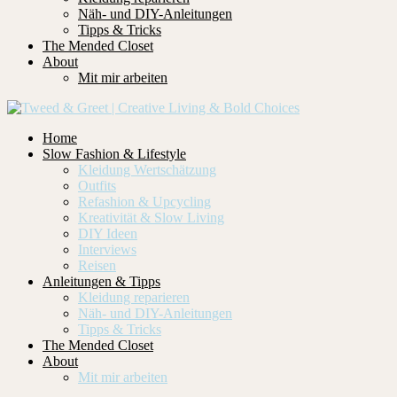
Näh- und DIY-Anleitungen
Tipps & Tricks
The Mended Closet
About
Mit mir arbeiten
Home
Slow Fashion & Lifestyle
Kleidung Wertschätzung
Outfits
Refashion & Upcycling
Kreativität & Slow Living
DIY Ideen
Interviews
Reisen
Anleitungen & Tipps
Kleidung reparieren
Näh- und DIY-Anleitungen
Tipps & Tricks
The Mended Closet
About
Mit mir arbeiten