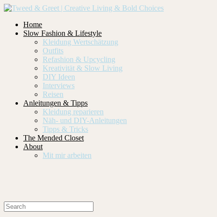
Home
Slow Fashion & Lifestyle
Kleidung Wertschätzung
Outfits
Refashion & Upcycling
Kreativität & Slow Living
DIY Ideen
Interviews
Reisen
Anleitungen & Tipps
Kleidung reparieren
Näh- und DIY-Anleitungen
Tipps & Tricks
The Mended Closet
About
Mit mir arbeiten