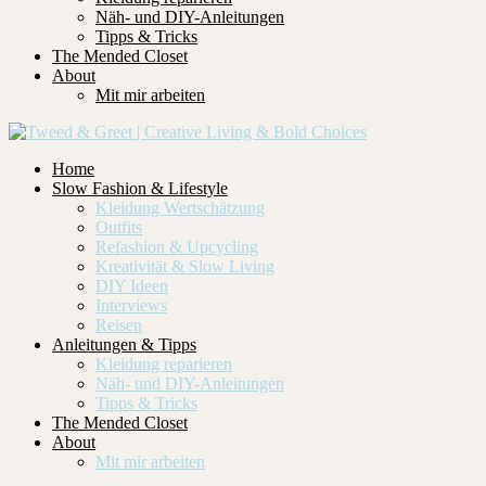
Näh- und DIY-Anleitungen
Tipps & Tricks
The Mended Closet
About
Mit mir arbeiten
Home
Slow Fashion & Lifestyle
Kleidung Wertschätzung
Outfits
Refashion & Upcycling
Kreativität & Slow Living
DIY Ideen
Interviews
Reisen
Anleitungen & Tipps
Kleidung reparieren
Näh- und DIY-Anleitungen
Tipps & Tricks
The Mended Closet
About
Mit mir arbeiten