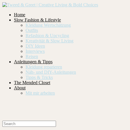
Home
Slow Fashion & Lifestyle
Kleidung Wertschätzung
Outfits
Refashion & Upcycling
Kreativität & Slow Living
DIY Ideen
Interviews
Reisen
Anleitungen & Tipps
Kleidung reparieren
Näh- und DIY-Anleitungen
Tipps & Tricks
The Mended Closet
About
Mit mir arbeiten