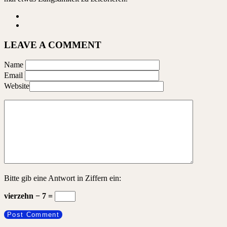
LEAVE A COMMENT
Name
Email
Website
Bitte gib eine Antwort in Ziffern ein:
vierzehn − 7 =