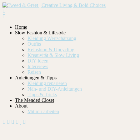
Home
Slow Fashion & Lifestyle
Kleidung Wertschätzung
Outfits
Refashion & Upcycling
Kreativität & Slow Living
DIY Ideen
Interviews
Reisen
Anleitungen & Tipps
Kleidung reparieren
Näh- und DIY-Anleitungen
Tipps & Tricks
The Mended Closet
About
Mit mir arbeiten