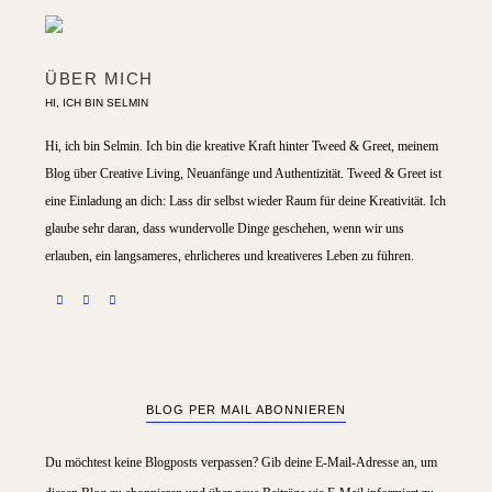
ÜBER MICH
HI, ICH BIN SELMIN
Hi, ich bin Selmin. Ich bin die kreative Kraft hinter Tweed & Greet, meinem
Blog über Creative Living, Neuanfänge und Authentizität. Tweed & Greet ist
eine Einladung an dich: Lass dir selbst wieder Raum für deine Kreativität. Ich
glaube sehr daran, dass wundervolle Dinge geschehen, wenn wir uns
erlauben, ein langsameres, ehrlicheres und kreativeres Leben zu führen.
BLOG PER MAIL ABONNIEREN
Du möchtest keine Blogposts verpassen? Gib deine E-Mail-Adresse an, um