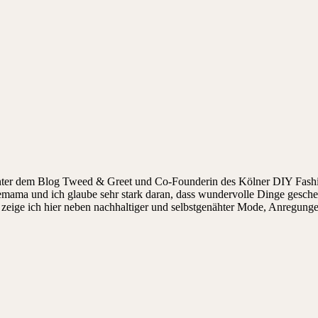
hinter dem Blog Tweed & Greet und Co-Founderin des Kölner DIY Fashi
ndemama und ich glaube sehr stark daran, dass wundervolle Dinge gesch
ige ich hier neben nachhaltiger und selbstgenähter Mode, Anregungen, 