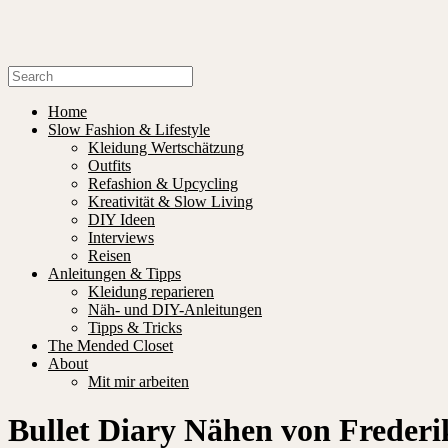
Home
Slow Fashion & Lifestyle
Kleidung Wertschätzung
Outfits
Refashion & Upcycling
Kreativität & Slow Living
DIY Ideen
Interviews
Reisen
Anleitungen & Tipps
Kleidung reparieren
Näh- und DIY-Anleitungen
Tipps & Tricks
The Mended Closet
About
Mit mir arbeiten
Bullet Diary Nähen von Frederi