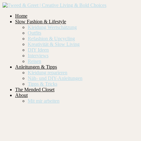
Home
Slow Fashion & Lifestyle
Kleidung Wertschätzung
Outfits
Refashion & Upcycling
Kreativität & Slow Living
DIY Ideen
Interviews
Reisen
Anleitungen & Tipps
Kleidung reparieren
Näh- und DIY-Anleitungen
Tipps & Tricks
The Mended Closet
About
Mit mir arbeiten