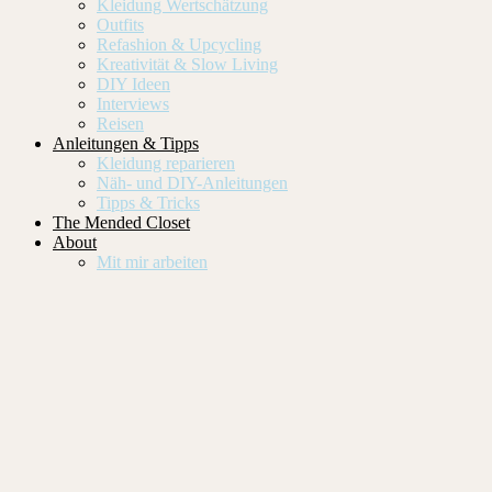
Kleidung Wertschätzung
Outfits
Refashion & Upcycling
Kreativität & Slow Living
DIY Ideen
Interviews
Reisen
Anleitungen & Tipps
Kleidung reparieren
Näh- und DIY-Anleitungen
Tipps & Tricks
The Mended Closet
About
Mit mir arbeiten