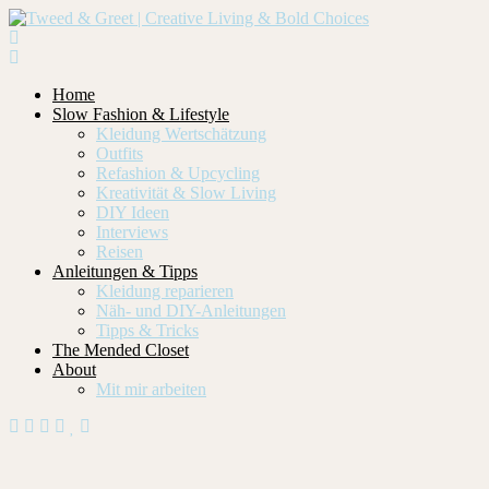
Home
Slow Fashion & Lifestyle
Kleidung Wertschätzung
Outfits
Refashion & Upcycling
Kreativität & Slow Living
DIY Ideen
Interviews
Reisen
Anleitungen & Tipps
Kleidung reparieren
Näh- und DIY-Anleitungen
Tipps & Tricks
The Mended Closet
About
Mit mir arbeiten