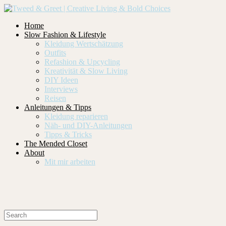
Home
Slow Fashion & Lifestyle
Kleidung Wertschätzung
Outfits
Refashion & Upcycling
Kreativität & Slow Living
DIY Ideen
Interviews
Reisen
Anleitungen & Tipps
Kleidung reparieren
Näh- und DIY-Anleitungen
Tipps & Tricks
The Mended Closet
About
Mit mir arbeiten