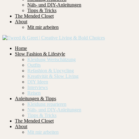
Näh- und DIY-Anleitungen
Tipps & Tricks
The Mended Closet
About
Mit mir arbeiten
Home
Slow Fashion & Lifestyle
Kleidung Wertschätzung
Outfits
Refashion & Upcycling
Kreativität & Slow Living
DIY Ideen
Interviews
Reisen
Anleitungen & Tipps
Kleidung reparieren
Näh- und DIY-Anleitungen
Tipps & Tricks
The Mended Closet
About
Mit mir arbeiten