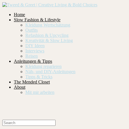
Home
Slow Fashion & Lifestyle
Kleidung Wertschätzung
Outfits
Refashion & Upcycling
Kreativität & Slow Living
DIY Ideen
Interviews
Reisen
Anleitungen & Tipps
Kleidung reparieren
Näh- und DIY-Anleitungen
Tipps & Tricks
The Mended Closet
About
Mit mir arbeiten