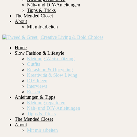
Näh- und DIY-Anleitungen
Tipps & Tricks
The Mended Closet
About
Mit mir arbeiten
Home
Slow Fashion & Lifestyle
Kleidung Wertschätzung
Outfits
Refashion & Upcycling
Kreativität & Slow Living
DIY Ideen
Interviews
Reisen
Anleitungen & Tipps
Kleidung reparieren
Näh- und DIY-Anleitungen
Tipps & Tricks
The Mended Closet
About
Mit mir arbeiten