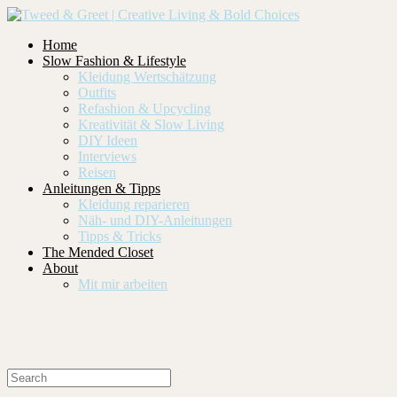
Home
Slow Fashion & Lifestyle
Kleidung Wertschätzung
Outfits
Refashion & Upcycling
Kreativität & Slow Living
DIY Ideen
Interviews
Reisen
Anleitungen & Tipps
Kleidung reparieren
Näh- und DIY-Anleitungen
Tipps & Tricks
The Mended Closet
About
Mit mir arbeiten