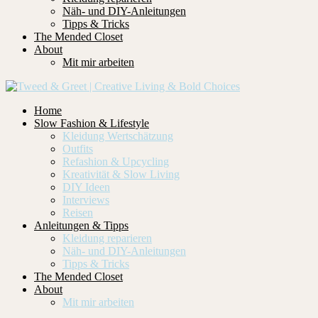
Näh- und DIY-Anleitungen
Tipps & Tricks
The Mended Closet
About
Mit mir arbeiten
Home
Slow Fashion & Lifestyle
Kleidung Wertschätzung
Outfits
Refashion & Upcycling
Kreativität & Slow Living
DIY Ideen
Interviews
Reisen
Anleitungen & Tipps
Kleidung reparieren
Näh- und DIY-Anleitungen
Tipps & Tricks
The Mended Closet
About
Mit mir arbeiten