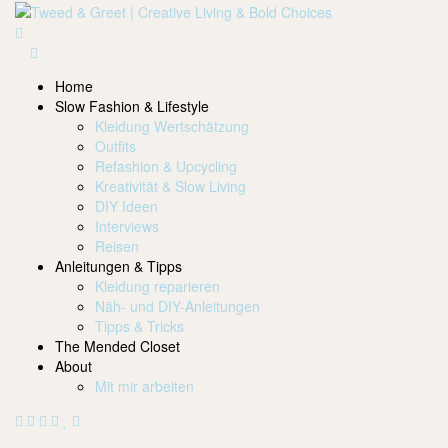
Home
Slow Fashion & Lifestyle
Kleidung Wertschätzung
Outfits
Refashion & Upcycling
Kreativität & Slow Living
DIY Ideen
Interviews
Reisen
Anleitungen & Tipps
Kleidung reparieren
Näh- und DIY-Anleitungen
Tipps & Tricks
The Mended Closet
About
Mit mir arbeiten