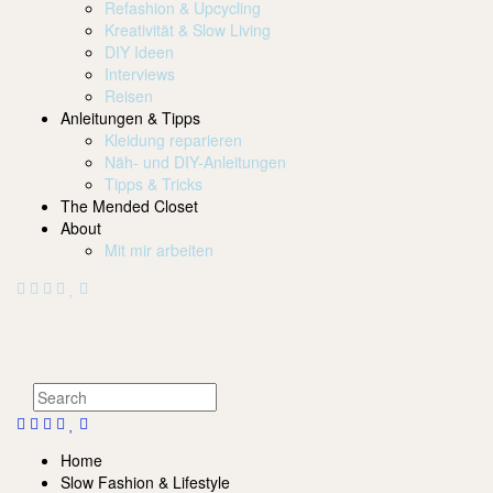
Refashion & Upcycling
Kreativität & Slow Living
DIY Ideen
Interviews
Reisen
Anleitungen & Tipps
Kleidung reparieren
Näh- und DIY-Anleitungen
Tipps & Tricks
The Mended Closet
About
Mit mir arbeiten
Home
Slow Fashion & Lifestyle