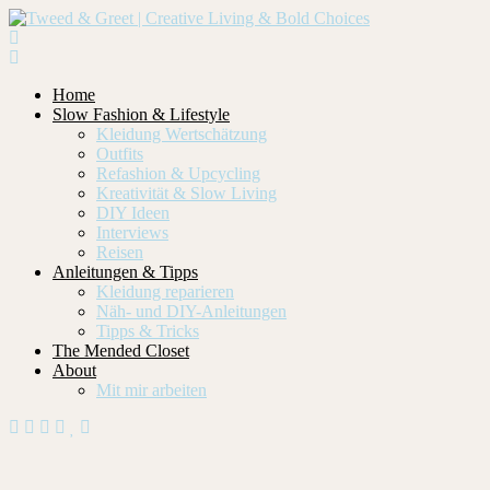
Home
Slow Fashion & Lifestyle
Kleidung Wertschätzung
Outfits
Refashion & Upcycling
Kreativität & Slow Living
DIY Ideen
Interviews
Reisen
Anleitungen & Tipps
Kleidung reparieren
Näh- und DIY-Anleitungen
Tipps & Tricks
The Mended Closet
About
Mit mir arbeiten