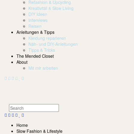
Refashion & Upcycling
Kreativität & Slow Living
DIY Ideen
Interviews
Reisen
Anleitungen & Tipps
Kleidung reparieren
Näh- und DIY-Anleitungen
Tipps & Tricks
The Mended Closet
About
Mit mir arbeiten
Home
Slow Fashion & Lifestyle