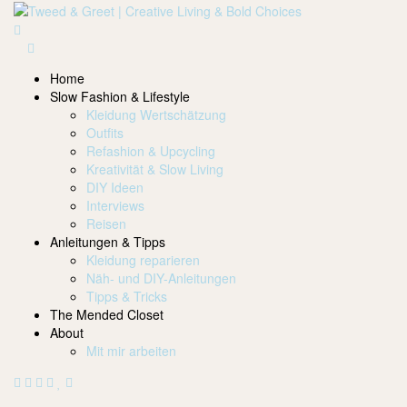
Home
Slow Fashion & Lifestyle
Kleidung Wertschätzung
Outfits
Refashion & Upcycling
Kreativität & Slow Living
DIY Ideen
Interviews
Reisen
Anleitungen & Tipps
Kleidung reparieren
Näh- und DIY-Anleitungen
Tipps & Tricks
The Mended Closet
About
Mit mir arbeiten