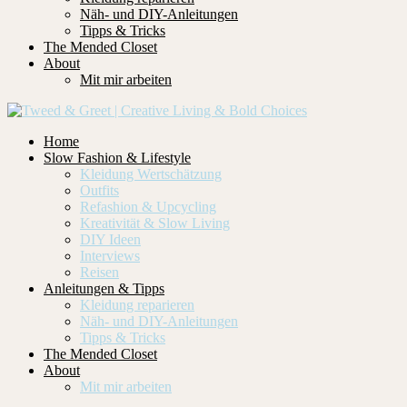
Näh- und DIY-Anleitungen
Tipps & Tricks
The Mended Closet
About
Mit mir arbeiten
Home
Slow Fashion & Lifestyle
Kleidung Wertschätzung
Outfits
Refashion & Upcycling
Kreativität & Slow Living
DIY Ideen
Interviews
Reisen
Anleitungen & Tipps
Kleidung reparieren
Näh- und DIY-Anleitungen
Tipps & Tricks
The Mended Closet
About
Mit mir arbeiten