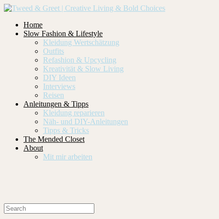
Home
Slow Fashion & Lifestyle
Kleidung Wertschätzung
Outfits
Refashion & Upcycling
Kreativität & Slow Living
DIY Ideen
Interviews
Reisen
Anleitungen & Tipps
Kleidung reparieren
Näh- und DIY-Anleitungen
Tipps & Tricks
The Mended Closet
About
Mit mir arbeiten