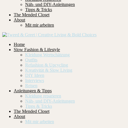
Näh- und DIY-Anleitungen
Tipps & Tricks
The Mended Closet
About
Mit mir arbeiten
Home
Slow Fashion & Lifestyle
Kleidung Wertschätzung
Outfits
Refashion & Upcycling
Kreativität & Slow Living
DIY Ideen
Interviews
Reisen
Anleitungen & Tipps
Kleidung reparieren
Näh- und DIY-Anleitungen
Tipps & Tricks
The Mended Closet
About
Mit mir arbeiten