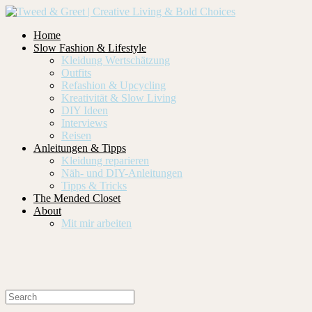
Home
Slow Fashion & Lifestyle
Kleidung Wertschätzung
Outfits
Refashion & Upcycling
Kreativität & Slow Living
DIY Ideen
Interviews
Reisen
Anleitungen & Tipps
Kleidung reparieren
Näh- und DIY-Anleitungen
Tipps & Tricks
The Mended Closet
About
Mit mir arbeiten