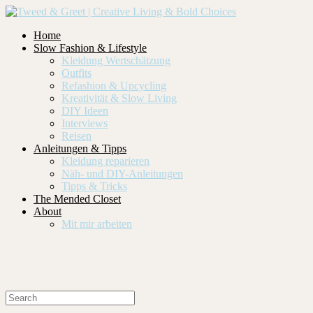
Home
Slow Fashion & Lifestyle
Kleidung Wertschätzung
Outfits
Refashion & Upcycling
Kreativität & Slow Living
DIY Ideen
Interviews
Reisen
Anleitungen & Tipps
Kleidung reparieren
Näh- und DIY-Anleitungen
Tipps & Tricks
The Mended Closet
About
Mit mir arbeiten