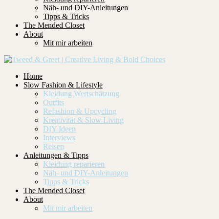
Näh- und DIY-Anleitungen
Tipps & Tricks
The Mended Closet
About
Mit mir arbeiten
Home
Slow Fashion & Lifestyle
Kleidung Wertschätzung
Outfits
Refashion & Upcycling
Kreativität & Slow Living
DIY Ideen
Interviews
Reisen
Anleitungen & Tipps
Kleidung reparieren
Näh- und DIY-Anleitungen
Tipps & Tricks
The Mended Closet
About
Mit mir arbeiten