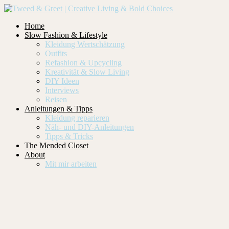
Home
Slow Fashion & Lifestyle
Kleidung Wertschätzung
Outfits
Refashion & Upcycling
Kreativität & Slow Living
DIY Ideen
Interviews
Reisen
Anleitungen & Tipps
Kleidung reparieren
Näh- und DIY-Anleitungen
Tipps & Tricks
The Mended Closet
About
Mit mir arbeiten