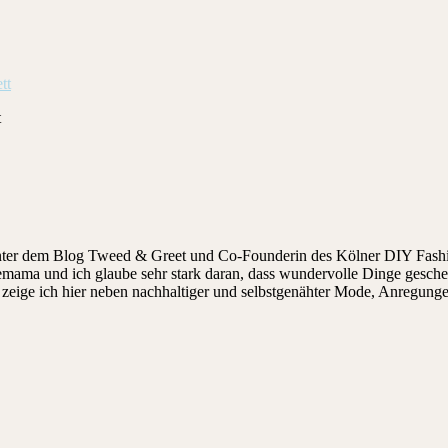
t
hinter dem Blog Tweed & Greet und Co-Founderin des Kölner DIY Fashi
ndemama und ich glaube sehr stark daran, dass wundervolle Dinge gesch
ige ich hier neben nachhaltiger und selbstgenähter Mode, Anregungen, 