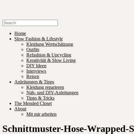
Home
Slow Fashion & Lifestyle
Kleidung Wertschätzung
Outfits
Refashion & Upcycling
Kreativität & Slow Living
DIY Ideen
Interviews
Reisen
Anleitungen & Tipps
Kleidung reparieren
Näh- und DIY-Anleitungen
Tipps & Tricks
The Mended Closet
About
Mit mir arbeiten
Schnittmuster-Hose-Wrapped-S