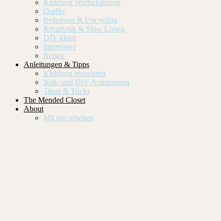
Kleidung Wertschätzung
Outfits
Refashion & Upcycling
Kreativität & Slow Living
DIY Ideen
Interviews
Reisen
Anleitungen & Tipps
Kleidung reparieren
Näh- und DIY-Anleitungen
Tipps & Tricks
The Mended Closet
About
Mit mir arbeiten