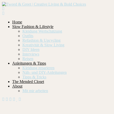
Home
Slow Fashion & Lifestyle
Kleidung Wertschätzung
Outfits
Refashion & Upcycling
Kreativität & Slow Living
DIY Ideen
Interviews
Reisen
Anleitungen & Tipps
Kleidung reparieren
Näh- und DIY-Anleitungen
Tipps & Tricks
The Mended Closet
About
Mit mir arbeiten