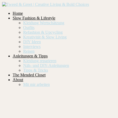
Home
Slow Fashion & Lifestyle
Kleidung Wertschätzung
Outfits
Refashion & Upcycling
Kreativität & Slow Living
DIY Ideen
Interviews
Reisen
Anleitungen & Tipps
Kleidung reparieren
Näh- und DIY-Anleitungen
Tipps & Tricks
The Mended Closet
About
Mit mir arbeiten