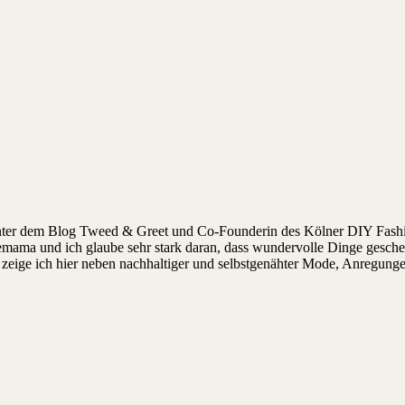
hinter dem Blog Tweed & Greet und Co-Founderin des Kölner DIY Fashi
ndemama und ich glaube sehr stark daran, dass wundervolle Dinge gesch
ige ich hier neben nachhaltiger und selbstgenähter Mode, Anregungen, 