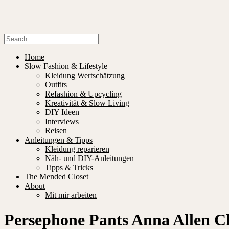
Home
Slow Fashion & Lifestyle
Kleidung Wertschätzung
Outfits
Refashion & Upcycling
Kreativität & Slow Living
DIY Ideen
Interviews
Reisen
Anleitungen & Tipps
Kleidung reparieren
Näh- und DIY-Anleitungen
Tipps & Tricks
The Mended Closet
About
Mit mir arbeiten
Persephone Pants Anna Allen C