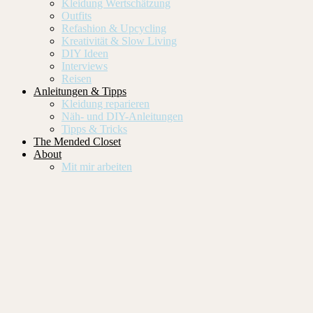
Kleidung Wertschätzung
Outfits
Refashion & Upcycling
Kreativität & Slow Living
DIY Ideen
Interviews
Reisen
Anleitungen & Tipps
Kleidung reparieren
Näh- und DIY-Anleitungen
Tipps & Tricks
The Mended Closet
About
Mit mir arbeiten