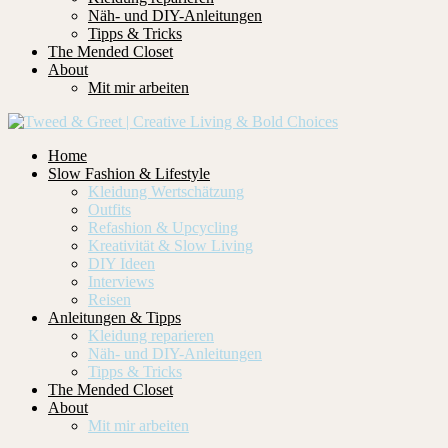
Näh- und DIY-Anleitungen
Tipps & Tricks
The Mended Closet
About
Mit mir arbeiten
Home
Slow Fashion & Lifestyle
Kleidung Wertschätzung
Outfits
Refashion & Upcycling
Kreativität & Slow Living
DIY Ideen
Interviews
Reisen
Anleitungen & Tipps
Kleidung reparieren
Näh- und DIY-Anleitungen
Tipps & Tricks
The Mended Closet
About
Mit mir arbeiten