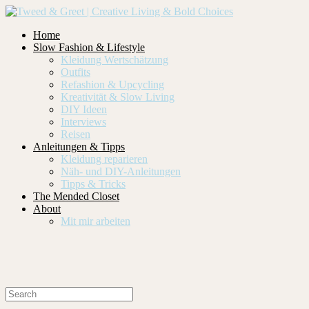
Home
Slow Fashion & Lifestyle
Kleidung Wertschätzung
Outfits
Refashion & Upcycling
Kreativität & Slow Living
DIY Ideen
Interviews
Reisen
Anleitungen & Tipps
Kleidung reparieren
Näh- und DIY-Anleitungen
Tipps & Tricks
The Mended Closet
About
Mit mir arbeiten