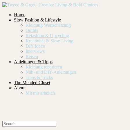
Home
Slow Fashion & Lifestyle
Kleidung Wertschätzung
Outfits
Refashion & Upcycling
Kreativität & Slow Living
DIY Ideen
Interviews
Reisen
Anleitungen & Tipps
Kleidung reparieren
Näh- und DIY-Anleitungen
Tipps & Tricks
The Mended Closet
About
Mit mir arbeiten