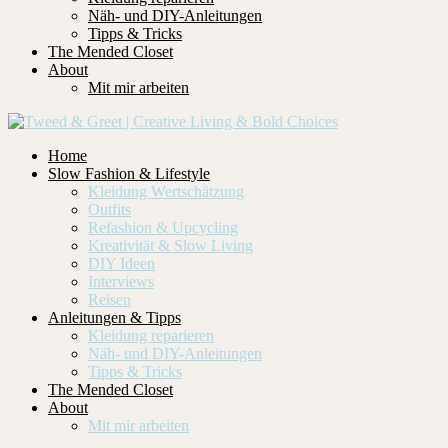
Näh- und DIY-Anleitungen
Tipps & Tricks
The Mended Closet
About
Mit mir arbeiten
Home
Slow Fashion & Lifestyle
Kleidung Wertschätzung
Outfits
Refashion & Upcycling
Kreativität & Slow Living
DIY Ideen
Interviews
Reisen
Anleitungen & Tipps
Kleidung reparieren
Näh- und DIY-Anleitungen
Tipps & Tricks
The Mended Closet
About
Mit mir arbeiten