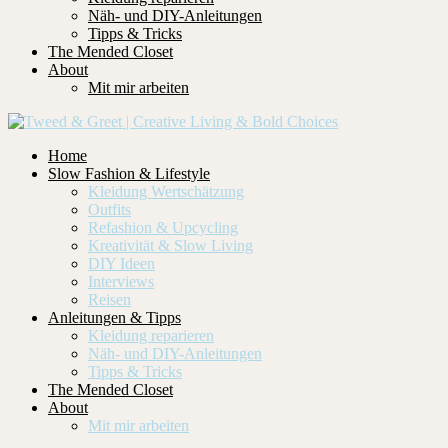
Näh- und DIY-Anleitungen
Tipps & Tricks
The Mended Closet
About
Mit mir arbeiten
Home
Slow Fashion & Lifestyle
Kleidung Wertschätzung
Outfits
Refashion & Upcycling
Kreativität & Slow Living
DIY Ideen
Interviews
Reisen
Anleitungen & Tipps
Kleidung reparieren
Näh- und DIY-Anleitungen
Tipps & Tricks
The Mended Closet
About
Mit mir arbeiten