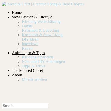
Home
Slow Fashion & Lifestyle
Kleidung Wertschätzung
Outfits
Refashion & Upcycling
Kreativität & Slow Living
DIY Ideen
Interviews
Reisen
Anleitungen & Tipps
Kleidung reparieren
Näh- und DIY-Anleitungen
Tipps & Tricks
The Mended Closet
About
Mit mir arbeiten