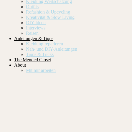
Kleidung Wertschätzung
Outfits
Refashion & Upcycling
Kreativität & Slow Living
DIY Ideen
Interviews
Reisen
Anleitungen & Tipps
Kleidung reparieren
Näh- und DIY-Anleitungen
Tipps & Tricks
The Mended Closet
About
Mit mir arbeiten