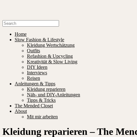
Home
Slow Fashion & Lifestyle
Kleidung Wertschätzung
Outfits
Refashion & Upcycling
Kreativität & Slow Living
DIY Ideen
Interviews
Reisen
Anleitungen & Tipps
Kleidung reparieren
Näh- und DIY-Anleitungen
Tipps & Tricks
The Mended Closet
About
Mit mir arbeiten
Kleidung reparieren – The Men