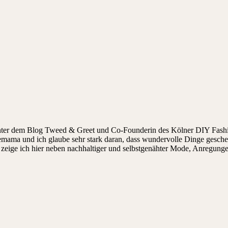
hinter dem Blog Tweed & Greet und Co-Founderin des Kölner DIY Fashi
ndemama und ich glaube sehr stark daran, dass wundervolle Dinge gesch
ige ich hier neben nachhaltiger und selbstgenähter Mode, Anregungen, 