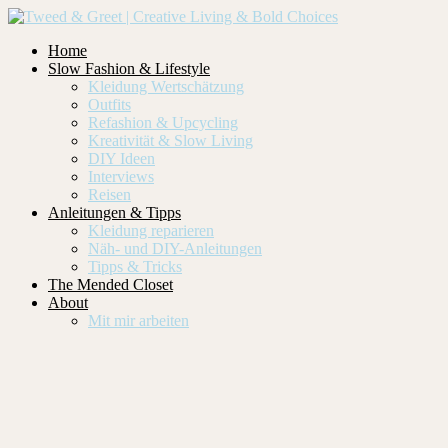
Home
Slow Fashion & Lifestyle
Kleidung Wertschätzung
Outfits
Refashion & Upcycling
Kreativität & Slow Living
DIY Ideen
Interviews
Reisen
Anleitungen & Tipps
Kleidung reparieren
Näh- und DIY-Anleitungen
Tipps & Tricks
The Mended Closet
About
Mit mir arbeiten