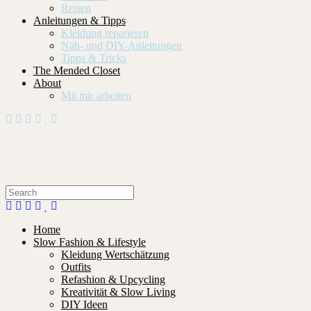
Reisen
Anleitungen & Tipps
Kleidung reparieren
Näh- und DIY-Anleitungen
Tipps & Tricks
The Mended Closet
About
Mit mir arbeiten
Home
Slow Fashion & Lifestyle
Kleidung Wertschätzung
Outfits
Refashion & Upcycling
Kreativität & Slow Living
DIY Ideen