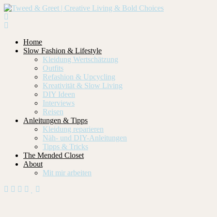
Home
Slow Fashion & Lifestyle
Kleidung Wertschätzung
Outfits
Refashion & Upcycling
Kreativität & Slow Living
DIY Ideen
Interviews
Reisen
Anleitungen & Tipps
Kleidung reparieren
Näh- und DIY-Anleitungen
Tipps & Tricks
The Mended Closet
About
Mit mir arbeiten