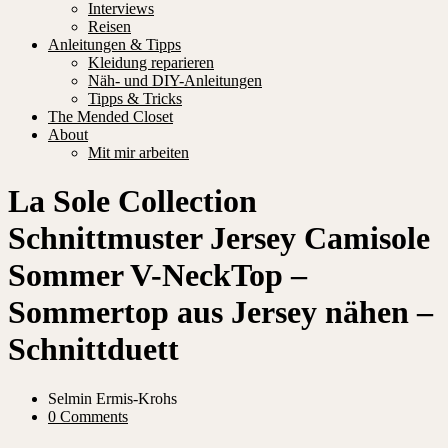
Interviews
Reisen
Anleitungen & Tipps
Kleidung reparieren
Näh- und DIY-Anleitungen
Tipps & Tricks
The Mended Closet
About
Mit mir arbeiten
La Sole Collection
Schnittmuster Jersey Camisole
Sommer V-NeckTop –
Sommertop aus Jersey nähen –
Schnittduett
Selmin Ermis-Krohs
0 Comments