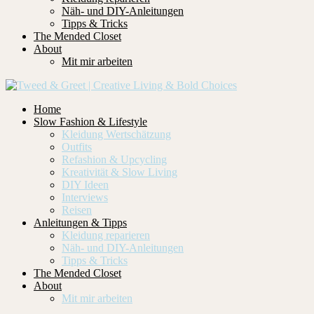
Näh- und DIY-Anleitungen
Tipps & Tricks
The Mended Closet
About
Mit mir arbeiten
Home
Slow Fashion & Lifestyle
Kleidung Wertschätzung
Outfits
Refashion & Upcycling
Kreativität & Slow Living
DIY Ideen
Interviews
Reisen
Anleitungen & Tipps
Kleidung reparieren
Näh- und DIY-Anleitungen
Tipps & Tricks
The Mended Closet
About
Mit mir arbeiten