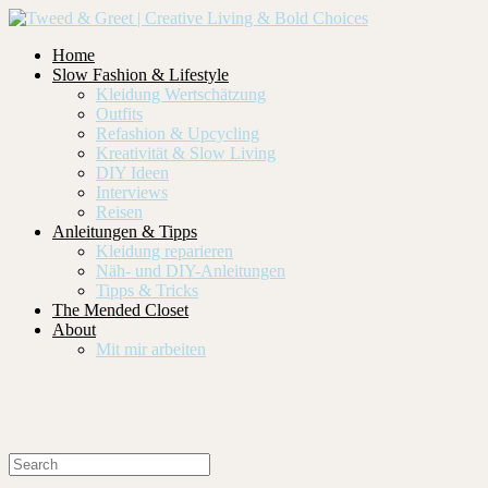
Home
Slow Fashion & Lifestyle
Kleidung Wertschätzung
Outfits
Refashion & Upcycling
Kreativität & Slow Living
DIY Ideen
Interviews
Reisen
Anleitungen & Tipps
Kleidung reparieren
Näh- und DIY-Anleitungen
Tipps & Tricks
The Mended Closet
About
Mit mir arbeiten