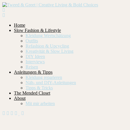
Home
Slow Fashion & Lifestyle
Kleidung Wertschätzung
Outfits
Refashion & Upcycling
Kreativität & Slow Living
DIY Ideen
Interviews
Reisen
Anleitungen & Tipps
Kleidung reparieren
Näh- und DIY-Anleitungen
Tipps & Tricks
The Mended Closet
About
Mit mir arbeiten