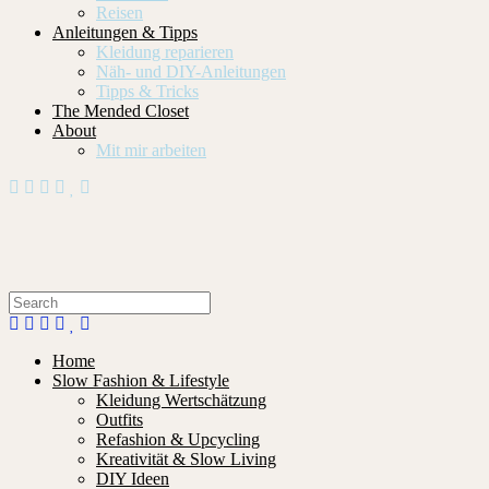
Reisen
Anleitungen & Tipps
Kleidung reparieren
Näh- und DIY-Anleitungen
Tipps & Tricks
The Mended Closet
About
Mit mir arbeiten
Home
Slow Fashion & Lifestyle
Kleidung Wertschätzung
Outfits
Refashion & Upcycling
Kreativität & Slow Living
DIY Ideen