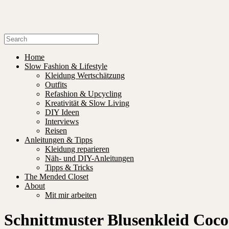
Home
Slow Fashion & Lifestyle
Kleidung Wertschätzung
Outfits
Refashion & Upcycling
Kreativität & Slow Living
DIY Ideen
Interviews
Reisen
Anleitungen & Tipps
Kleidung reparieren
Näh- und DIY-Anleitungen
Tipps & Tricks
The Mended Closet
About
Mit mir arbeiten
Schnittmuster Blusenkleid Coc