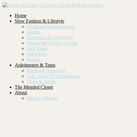
Home
Slow Fashion & Lifestyle
Kleidung Wertschätzung
Outfits
Refashion & Upcycling
Kreativität & Slow Living
DIY Ideen
Interviews
Reisen
Anleitungen & Tipps
Kleidung reparieren
Näh- und DIY-Anleitungen
Tipps & Tricks
The Mended Closet
About
Mit mir arbeiten