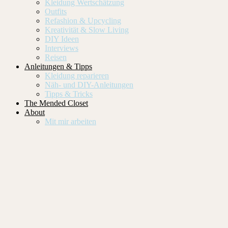
Kleidung Wertschätzung
Outfits
Refashion & Upcycling
Kreativität & Slow Living
DIY Ideen
Interviews
Reisen
Anleitungen & Tipps
Kleidung reparieren
Näh- und DIY-Anleitungen
Tipps & Tricks
The Mended Closet
About
Mit mir arbeiten