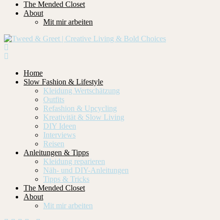
The Mended Closet
About
Mit mir arbeiten
Home
Slow Fashion & Lifestyle
Kleidung Wertschätzung
Outfits
Refashion & Upcycling
Kreativität & Slow Living
DIY Ideen
Interviews
Reisen
Anleitungen & Tipps
Kleidung reparieren
Näh- und DIY-Anleitungen
Tipps & Tricks
The Mended Closet
About
Mit mir arbeiten