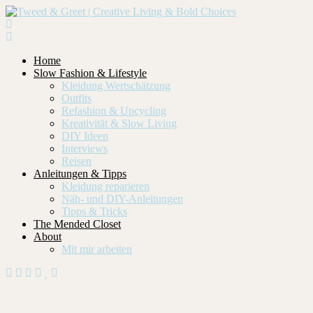
Home
Slow Fashion & Lifestyle
Kleidung Wertschätzung
Outfits
Refashion & Upcycling
Kreativität & Slow Living
DIY Ideen
Interviews
Reisen
Anleitungen & Tipps
Kleidung reparieren
Näh- und DIY-Anleitungen
Tipps & Tricks
The Mended Closet
About
Mit mir arbeiten