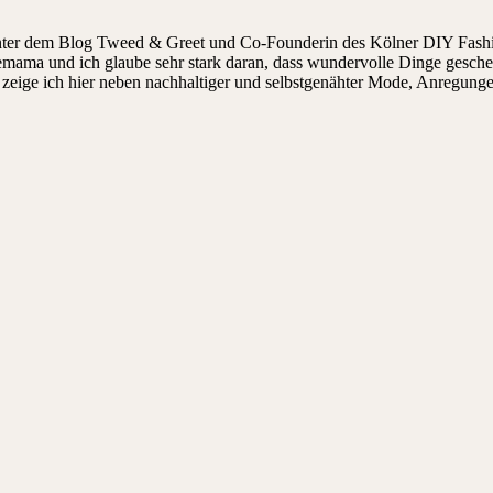
hinter dem Blog Tweed & Greet und Co-Founderin des Kölner DIY Fashi
ndemama und ich glaube sehr stark daran, dass wundervolle Dinge gesch
ige ich hier neben nachhaltiger und selbstgenähter Mode, Anregungen, 