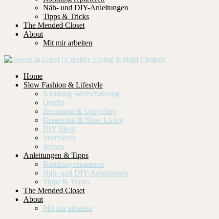
Näh- und DIY-Anleitungen
Tipps & Tricks
The Mended Closet
About
Mit mir arbeiten
Home
Slow Fashion & Lifestyle
Kleidung Wertschätzung
Outfits
Refashion & Upcycling
Kreativität & Slow Living
DIY Ideen
Interviews
Reisen
Anleitungen & Tipps
Kleidung reparieren
Näh- und DIY-Anleitungen
Tipps & Tricks
The Mended Closet
About
Mit mir arbeiten