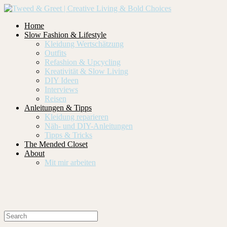
Home
Slow Fashion & Lifestyle
Kleidung Wertschätzung
Outfits
Refashion & Upcycling
Kreativität & Slow Living
DIY Ideen
Interviews
Reisen
Anleitungen & Tipps
Kleidung reparieren
Näh- und DIY-Anleitungen
Tipps & Tricks
The Mended Closet
About
Mit mir arbeiten