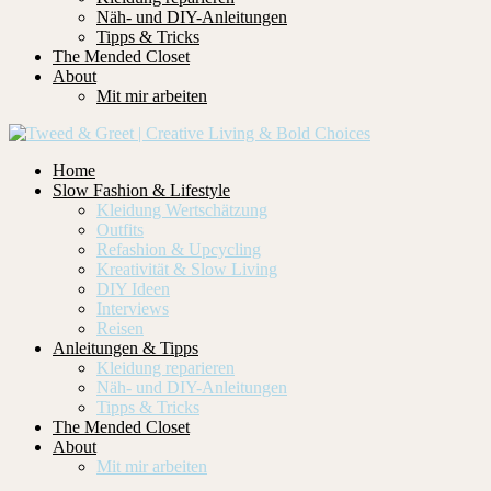
Näh- und DIY-Anleitungen
Tipps & Tricks
The Mended Closet
About
Mit mir arbeiten
Home
Slow Fashion & Lifestyle
Kleidung Wertschätzung
Outfits
Refashion & Upcycling
Kreativität & Slow Living
DIY Ideen
Interviews
Reisen
Anleitungen & Tipps
Kleidung reparieren
Näh- und DIY-Anleitungen
Tipps & Tricks
The Mended Closet
About
Mit mir arbeiten