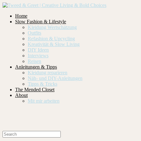
Home
Slow Fashion & Lifestyle
Kleidung Wertschätzung
Outfits
Refashion & Upcycling
Kreativität & Slow Living
DIY Ideen
Interviews
Reisen
Anleitungen & Tipps
Kleidung reparieren
Näh- und DIY-Anleitungen
Tipps & Tricks
The Mended Closet
About
Mit mir arbeiten